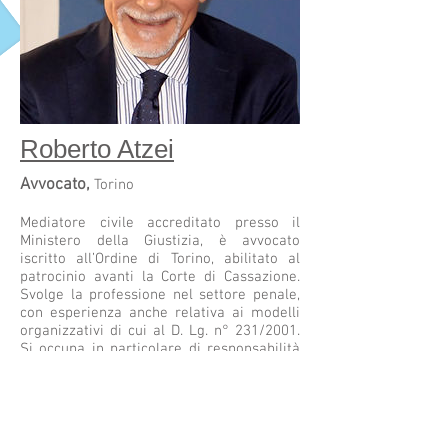
Roberto Atzei
Avvocato,
Torino
Mediatore civile accreditato presso il
Ministero della Giustizia, è avvocato
iscritto all’Ordine di Torino, abilitato al
patrocinio avanti la Corte di Cassazione.
Svolge la professione nel settore penale,
con esperienza anche relativa ai modelli
organizzativi di cui al D. Lg. n° 231/2001.
Si occupa in particolare di responsabilità
medica e sanitaria, oltre che delle
procedure di interdizione ed
amministrazione di sostegno, rendendo
anche consulenza sull’impiego e la
conservazione delle risorse patrimoniali