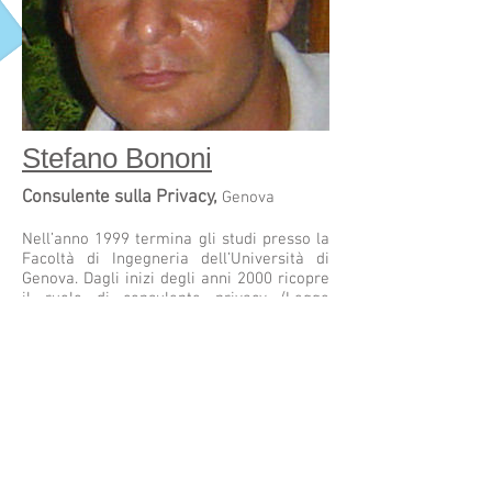
Stefano Bononi
Consulente sulla Privacy,
Genova
Nell’anno 1999 termina gli studi presso la
Facoltà di Ingegneria dell’Università di
Genova. Dagli inizi degli anni 2000 ricopre
il ruolo di consulente privacy (Legge
675/96 e successivamente D. Lgs. 196/03)
presso aziende localizzate su tutto il
territorio nazionale.
Nell’anno 2011 costituisce la Sinper,
società di consulenza in tema di privacy
(D. Lgs. 196/03) e Sicurezza sul Lavoro (D.
Lgs. 81/08), continuando ad esercitare la
professione di consulente e formatore