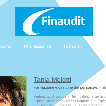
cciamo
I Professionisti
I Seminari
Impres
Tania Melotti
Formazione e gestione del personale,
Mod
Modenese, si occupa di formazione, risorse 
Esperta validata nell’elenco Regionale di Esper
di “Gestore di processi di apprendimento” e 