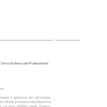
e: La gestione del Rischio
Contatti
Torna all'elenco dei Professionisti
ena
umane e gestione del personale.
to d’Area professionale/Qualifica
iscritta all’Albo degli Esperti,