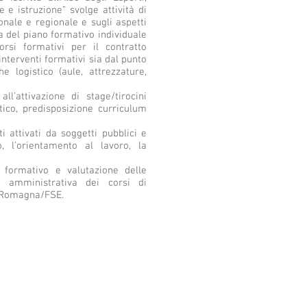
 e istruzione” svolge attività di
nale e regionale e sugli aspetti
a del piano formativo individuale
rsi formativi per il contratto
nterventi formativi sia dal punto
he logistico (aule, attrezzature,
l’attivazione di stage/tirocini
ico, predisposizione curriculum
i attivati da soggetti pubblici e
o, l’orientamento al lavoro, la
o formativo e valutazione delle
e amministrativa dei corsi di
a Romagna/FSE.
IVA 02187180993