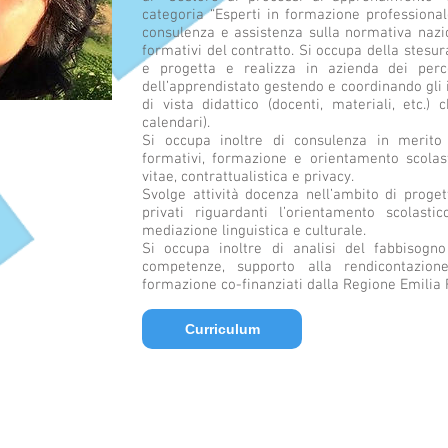
categoria “Esperti in formazione professionale
consulenza e assistenza sulla normativa nazio
formativi del contratto. Si occupa della stesur
e progetta e realizza in azienda dei perco
dell’apprendistato gestendo e coordinando gli i
di vista didattico (docenti, materiali, etc.) c
calendari).
Si occupa inoltre di consulenza in merito al
formativi, formazione e orientamento scolast
vitae, contrattualistica e privacy.
Svolge attività docenza nell’ambito di progett
privati riguardanti l’orientamento scolastic
mediazione linguistica e culturale.
Si occupa inoltre di analisi del fabbisogn
competenze, supporto alla rendicontazion
formazione co-finanziati dalla Regione Emili
Curriculum
Piazza Colombo 3/1B, 16121 Genova - Tel. +39 010542278 -
info@finaudit.it
- P.
Privacy Policy