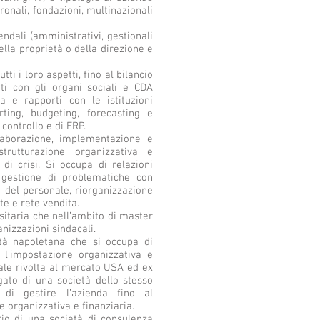
ronali, fondazioni, multinazionali
dali (amministrativi, gestionali
ella proprietà o della direzione e
ti i loro aspetti, fino al bilancio
ti con gli organi sociali e CDA
ria e rapporti con le istituzioni
rting, budgeting, forecasting e
controllo e di ERP.
elaborazione, implementazione e
strutturazione organizzativa e
 di crisi. Si occupa di relazioni
, gestione di problematiche con
e del personale, riorganizzazione
te e rete vendita.
rsitaria che nell’ambito di master
anizzazioni sindacali.
tà napoletana che si occupa di
 l’impostazione organizzativa e
le rivolta al mercato USA ed ex
ato di una società dello stesso
 di gestire l’azienda fino al
 organizzativa e finanziaria.
ario di una società di consulenza