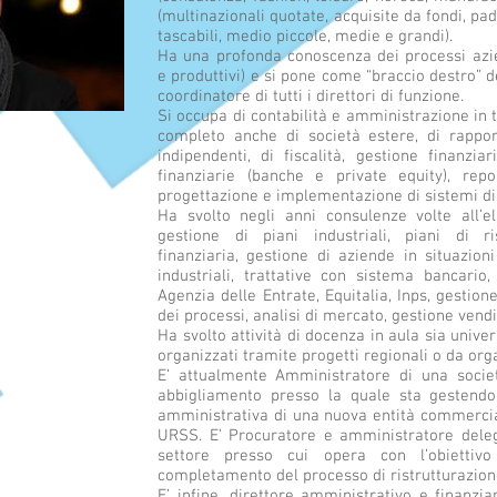
(multinazionali quotate, acquisite da fondi, pad
tascabili, medio piccole, medie e grandi).
Ha una profonda conoscenza dei processi azien
e produttivi) e si pone come “braccio destro” d
coordinatore di tutti i direttori di funzione.
Si occupa di contabilità e amministrazione in tut
completo anche di società estere, di rappor
indipendenti, di fiscalità, gestione finanzia
finanziarie (banche e private equity), repo
progettazione e implementazione di sistemi di 
Ha svolto negli anni consulenze volte all’
gestione di piani industriali, piani di ri
finanziaria, gestione di aziende in situazioni
industriali, trattative con sistema bancario
Agenzia delle Entrate, Equitalia, Inps, gestion
dei processi, analisi di mercato, gestione vendi
Ha svolto attività di docenza in aula sia unive
organizzati tramite progetti regionali o da org
E’ attualmente Amministratore di una socie
abbigliamento presso la quale sta gestendo
amministrativa di una nuova entità commercia
URSS. E’ Procuratore e amministratore deleg
settore presso cui opera con l’obiettivo
completamento del processo di ristrutturazione
E’, infine, direttore amministrativo e finanzi