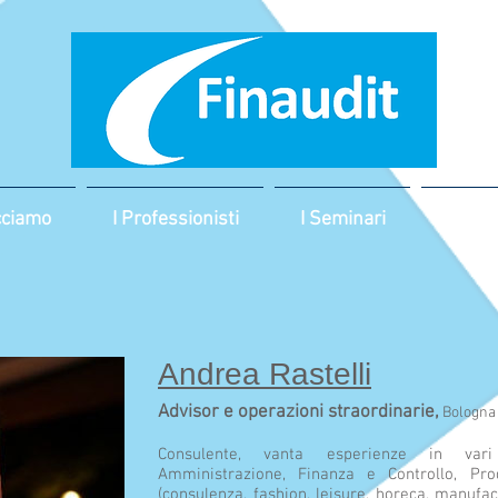
cciamo
I Professionisti
I Seminari
Impres
Andrea Rastelli
Advisor e operazioni straordinarie,
Bologna
Consulente, vanta esperienze in vari 
Amministrazione, Finanza e Controllo, Prod
(consulenza, fashion, leisure, horeca, manufact