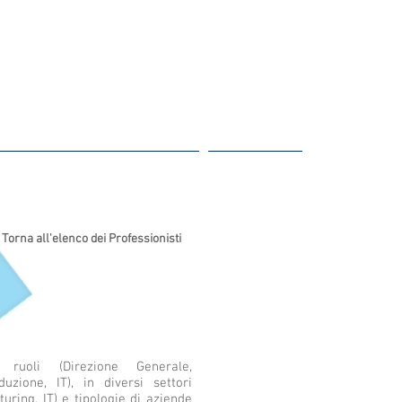
e: La gestione del Rischio
Contatti
Torna all'elenco dei Professionisti
ruoli (Direzione Generale,
uzione, IT), in diversi settori
uring, IT) e tipologie di aziende