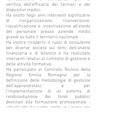
verifica dell’efficacia dei farmaci e dei
dispositivi medici.
Ha svolto negli anni interventi significativi
di riorganizzazione, riconversione,
riqualificazione e incentivazione all’esodo
del personale presso aziende medio
grandi su tutto il territorio nazionale.
Ha inoltre ricoperto il ruolo di consulente
per diverse società sui temi dell’analisi
finanziaria e di bilancio e ha realizzato
interventi relativi al controllo di gestione e
delle attività formative.
Ha partecipato al Comitato Tecnico della
Regione Emilia Romagna per la
definizione delle metodologie di gestione
dell’apprendistato e per
l’implementazione di un sistema di
rendicontazione dei fondi pubblici
destinati alla formazione professionale -
attività che ha svolto anche in Liguria per
conto dell’ente di rappresentanza
regionale degli enti di formazione - e a
tavoli di concertazione con le
organizzazioni sindacali.
Dal 1984 svolge attività didattica in corsi